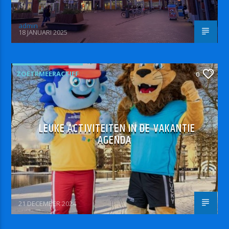
admin
18 JANUARI 2025
ZOETRMEERACTIEF
0
LEUKE ACTIVITEITEN IN DE VAKANTIE
AGENDA
21 DECEMBER 2024