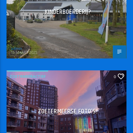
KINDERBOERDERIJ?
admin
15 MAART 2025
ZOETRMEERACTIEF
0
ZOETERMEERSE FOTO’S!