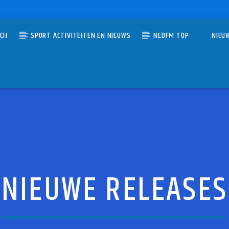
TCH
SPORT ACTIVITEITEN EN NIEUWS
NEDFM TOP
NIEU
UMMER
FROM THE HEARTLAND
JANSZEN
NIEUWE RELEASES