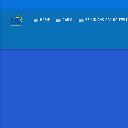
HOME
RADIO
BEKIJK ONS OOK OP TWI
HUIDIG N
MZ-RADIO
HITS 
CAMILLE 