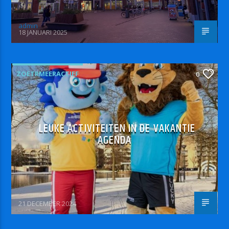
admin
18 JANUARI 2025
ZOETRMEERACTIEF
0
LEUKE ACTIVITEITEN IN DE VAKANTIE
AGENDA
21 DECEMBER 2024