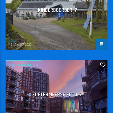
KINDERBOERDERIJ?
admin
15 MAART 2025
ZOETRMEERACTIEF
0
ZOETERMEERSE FOTO’S!