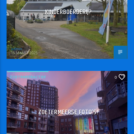
KINDERBOERDERIJ?
admin
15 MAART 2025
ZOETRMEERACTIEF
0
ZOETERMEERSE FOTO’S!