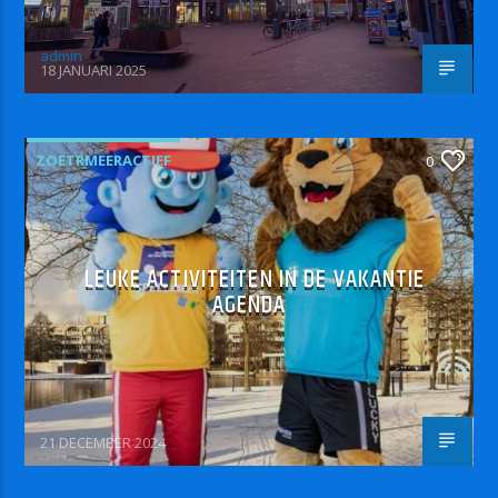
admin
18 JANUARI 2025
ZOETRMEERACTIEF
0
LEUKE ACTIVITEITEN IN DE VAKANTIE
AGENDA
21 DECEMBER 2024