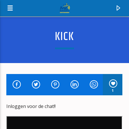
KICK
MZ-RADIO
1
Inloggen voor de chat!!
HUIDIG NUMMER