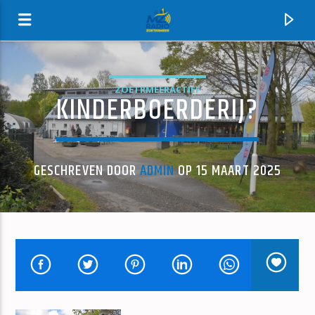
ZOETRMEERACTIEF
KINDERBOERDERIJ?
MZ-RADIO
GESCHREVEN DOOR
ADMIN
OP 15 MAART 2025
HUIDIG NUMMER