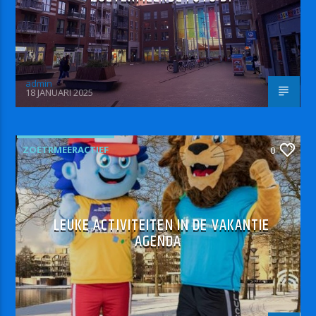
admin
18 JANUARI 2025
ZOETRMEERACTIEF
0
LEUKE ACTIVITEITEN IN DE VAKANTIE
AGENDA