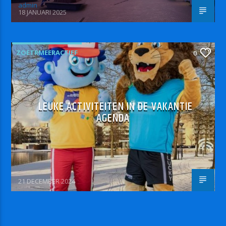
admin
18 JANUARI 2025
ZOETRMEERACTIEF
0
LEUKE ACTIVITEITEN IN DE VAKANTIE
AGENDA
21 DECEMBER 2024