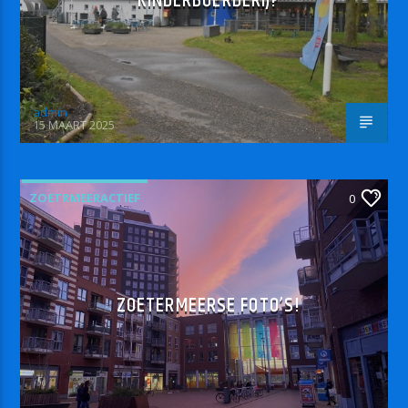
KINDERBOERDERIJ?
admin
15 MAART 2025
ZOETRMEERACTIEF
0
ZOETERMEERSE FOTO’S!