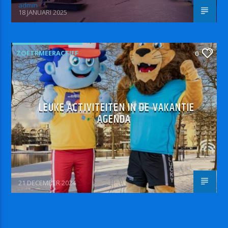
admin
18 JANUARI 2025
ZOETRMEERACTIEF
0
LEUKE ACTIVITEITEN IN DE VAKANTIE
AGENDA
21 DECEMBER 2024