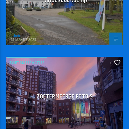
KINDERBOERDERIJ?
admin
15 MAART 2025
ZOETRMEERACTIEF
0
ZOETERMEERSE FOTO’S!