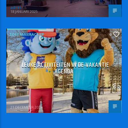
admin
18 JANUARI 2025
ZOETRMEERACTIEF
0
LEUKE ACTIVITEITEN IN DE VAKANTIE
AGENDA
21 DECEMBER 2024