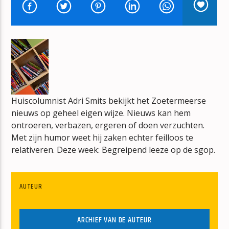
IT WILL MAKE ME CRAZY
FELIX
mz-radio
Huiscolumnist Adri Smits bekijkt het Zoetermeerse
nieuws op geheel eigen wijze. Nieuws kan hem
ontroeren, verbazen, ergeren of doen verzuchten.
Met zijn humor weet hij zaken echter feilloos te
relativeren. Deze week: Begreipend leeze op de sgop.
AUTEUR
ARCHIEF VAN DE AUTEUR