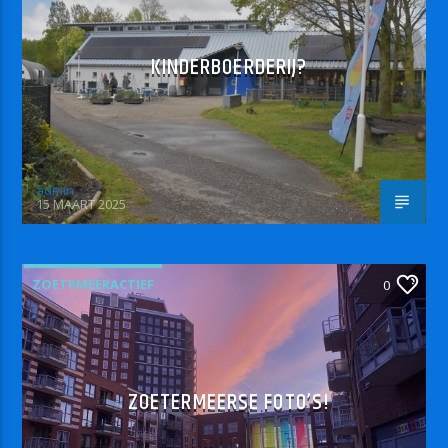
KINDERBOERDERIJ?
admin
15 MAART 2025
ZOETRMEERACTIEF
0
ZOETERMEERSE FOTO’S!