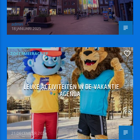
admin
18 JANUARI 2025
ZOETRMEERACTIEF
0
LEUKE ACTIVITEITEN IN DE VAKANTIE
AGENDA
21 DECEMBER 2024