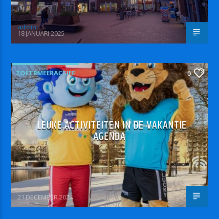
admin
18 JANUARI 2025
ZOETRMEERACTIEF
0
LEUKE ACTIVITEITEN IN DE VAKANTIE
AGENDA
21 DECEMBER 2024