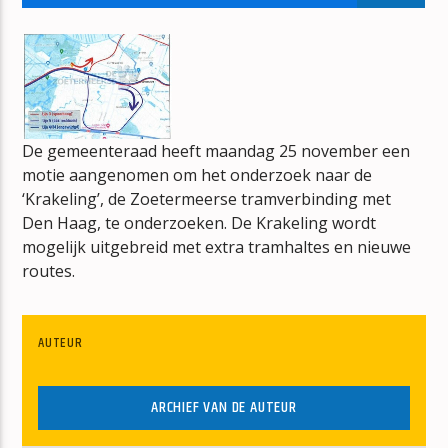
HITS FROM THE HEARTLAND
CAMILLE JANSZEN
De gemeenteraad heeft maandag 25 november een
motie aangenomen om het onderzoek naar de
mz-radio
‘Krakeling’, de Zoetermeerse tramverbinding met
Den Haag, te onderzoeken. De Krakeling wordt
mogelijk uitgebreid met extra tramhaltes en nieuwe
routes.
AUTEUR
ARCHIEF VAN DE AUTEUR