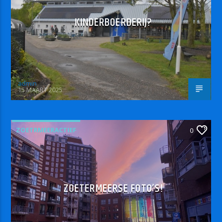
KINDERBOERDERIJ?
admin
15 MAART 2025
ZOETRMEERACTIEF
0
ZOETERMEERSE FOTO’S!