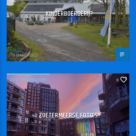
KINDERBOERDERIJ?
admin
15 MAART 2025
ZOETRMEERACTIEF
0
ZOETERMEERSE FOTO’S!