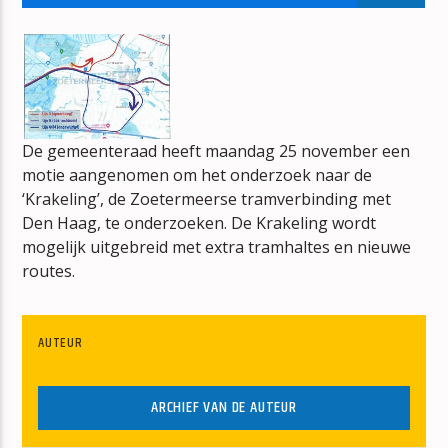
T FUST VOL MUZIEK
ARNOLD OVERHAART
De gemeenteraad heeft maandag 25 november een
motie aangenomen om het onderzoek naar de
mz-radio
‘Krakeling’, de Zoetermeerse tramverbinding met
Den Haag, te onderzoeken. De Krakeling wordt
mogelijk uitgebreid met extra tramhaltes en nieuwe
routes.
AUTEUR
ARCHIEF VAN DE AUTEUR