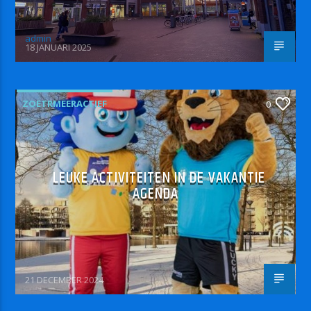
admin
18 JANUARI 2025
ZOETRMEERACTIEF
0
LEUKE ACTIVITEITEN IN DE VAKANTIE
AGENDA
21 DECEMBER 2024