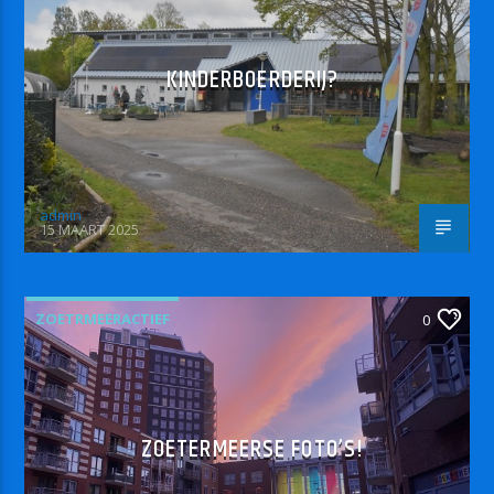
KINDERBOERDERIJ?
admin
15 MAART 2025
ZOETRMEERACTIEF
0
ZOETERMEERSE FOTO’S!