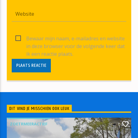
Bewaar mijn naam, e-mailadres en website
in deze browser voor de volgende keer dat
ik een reactie plaats.
DIT VIND JE MISSCHIEN OOK LEUK
ZOETRMEERACTIEF
0