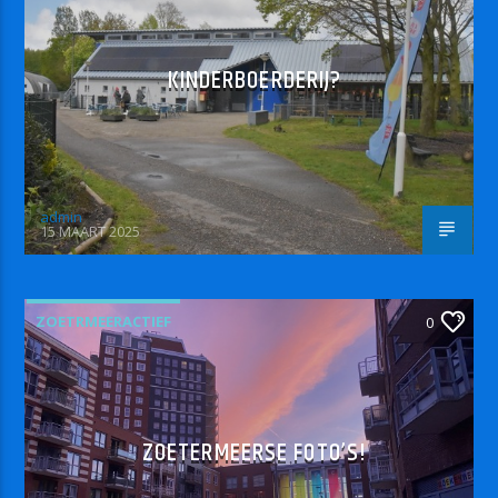
KINDERBOERDERIJ?
admin
15 MAART 2025
ZOETRMEERACTIEF
0
ZOETERMEERSE FOTO’S!