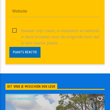
Bewaar mijn naam, e-mailadres en website
in deze browser voor de volgende keer dat
ik een reactie plaats.
DIT VIND JE MISSCHIEN OOK LEUK
ZOETRMEERACTIEF
0