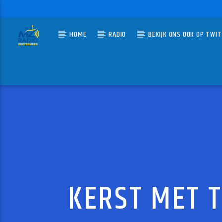
HOME
RADIO
BEKIJK ONS OOK OP TWI
HUIDIG N
MZ-RADIO
T FUS
ARNOLD 
KERST MET 