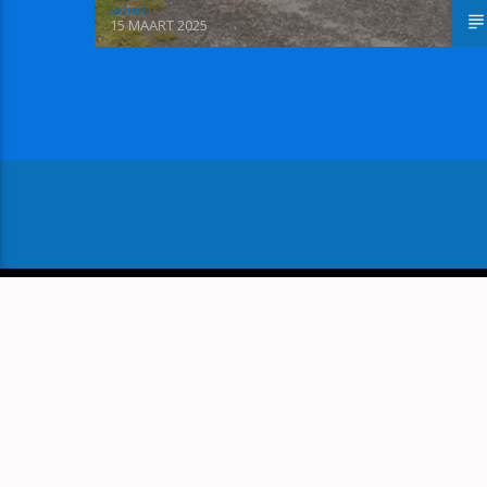
admin
15 MAART 2025
VOLGEND BERICHT
KERST MET TALENTEN VAN 
THE VOICE