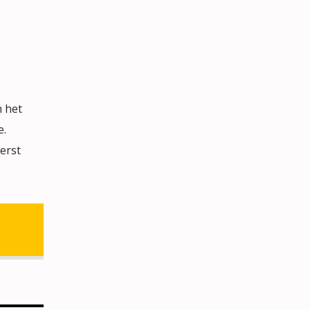
 het
e.
Kerst