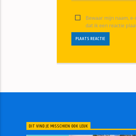
Bewaar mijn naam, e-m
dat ik een reactie plaa
DIT VIND JE MISSCHIEN OOK LEUK