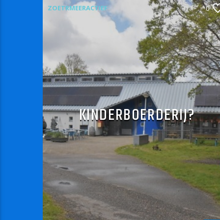
ZOETRMEERACTIEF
0
KINDERBOERDERIJ?