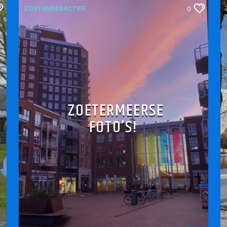
ZOETRMEERACTIEF
0
ZOETERMEERSE
FOTO’S!