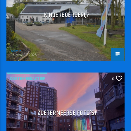
KINDERBOERDERIJ?
admin
15 MAART 2025
ZOETRMEERACTIEF
0
ZOETERMEERSE FOTO’S!