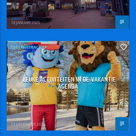
admin
18 JANUARI 2025
ZOETRMEERACTIEF
0
LEUKE ACTIVITEITEN IN DE VAKANTIE
AGENDA
21 DECEMBER 2024