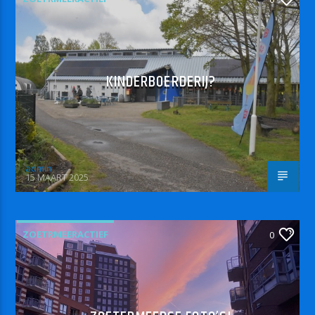
KINDERBOERDERIJ?
admin
15 MAART 2025
ZOETRMEERACTIEF
0