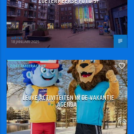
ZOETERMEERSE FOTO’S!
admin
18 JANUARI 2025
ZOETRMEERACTIEF
0
LEUKE ACTIVITEITEN IN DE VAKANTIE
AGENDA