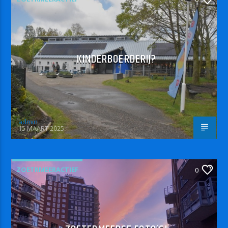
KINDERBOERDERIJ?
admin
15 MAART 2025
ZOETRMEERACTIEF
0