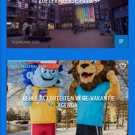
ZOETERMEERSE FOTO’S!
admin
18 JANUARI 2025
ZOETRMEERACTIEF
0
LEUKE ACTIVITEITEN IN DE VAKANTIE
AGENDA