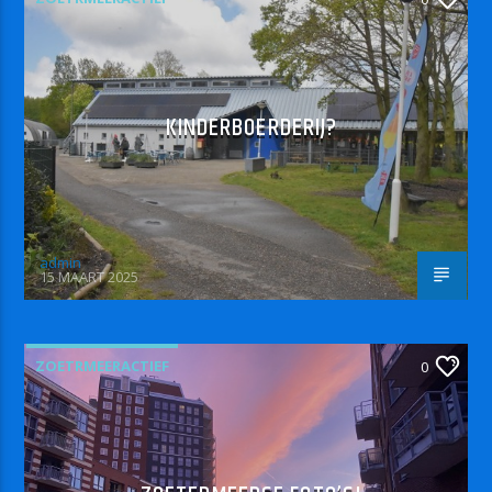
KINDERBOERDERIJ?
admin
15 MAART 2025
ZOETRMEERACTIEF
0