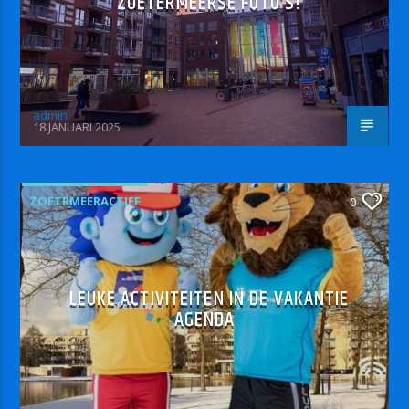
ZOETERMEERSE FOTO’S!
admin
18 JANUARI 2025
ZOETRMEERACTIEF
0
LEUKE ACTIVITEITEN IN DE VAKANTIE
AGENDA