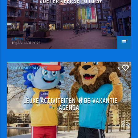
ZOETERMEERSE FOTO’S!
admin
18 JANUARI 2025
ZOETRMEERACTIEF
0
LEUKE ACTIVITEITEN IN DE VAKANTIE
AGENDA