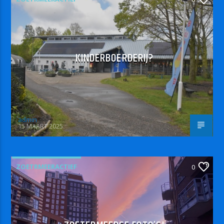
KINDERBOERDERIJ?
admin
15 MAART 2025
ZOETRMEERACTIEF
0