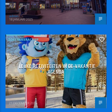
admin
18 JANUARI 2025
ZOETRMEERACTIEF
0
LEUKE ACTIVITEITEN IN DE VAKANTIE
AGENDA
21 DECEMBER 2024