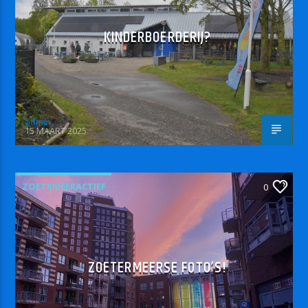
KINDERBOERDERIJ?
admin
15 MAART 2025
ZOETRMEERACTIEF
0
ZOETERMEERSE FOTO’S!