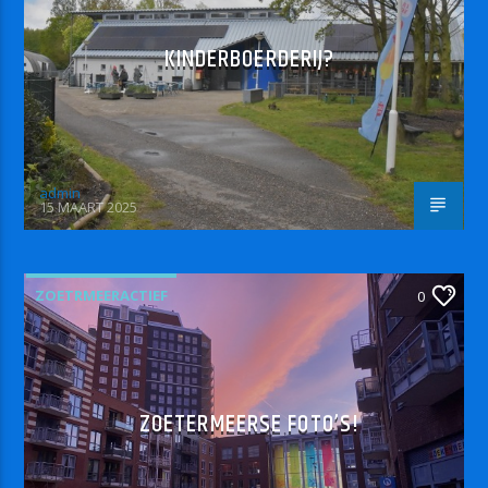
KINDERBOERDERIJ?
admin
15 MAART 2025
ZOETRMEERACTIEF
0
ZOETERMEERSE FOTO’S!