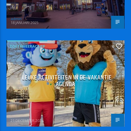
admin
18 JANUARI 2025
ZOETRMEERACTIEF
0
LEUKE ACTIVITEITEN IN DE VAKANTIE
AGENDA
21 DECEMBER 2024