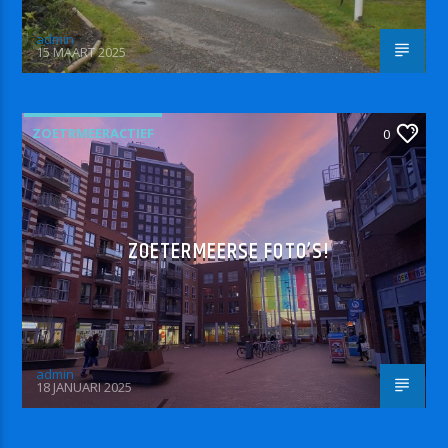
admin
15 MAART 2025
ZOETRMEERACTIEF
0
ZOETERMEERSE FOTO’S!
admin
18 JANUARI 2025