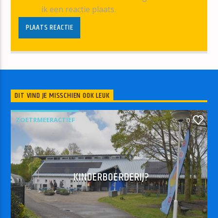
ik een reactie plaats.
DIT VIND JE MISSCHIEN OOK LEUK
ZOETRMEERACTIEF
0
KINDERBOERDERIJ?