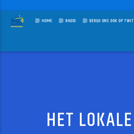
HOME
RADIO
BEKIJK ONS OOK OP TWI
HUIDIG N
MZ-RADIO
GRIJS
JAAP RE
HET LOKALE