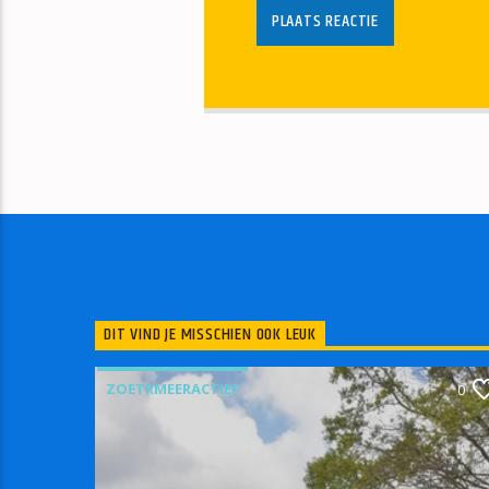
DIT VIND JE MISSCHIEN OOK LEUK
ZOETRMEERACTIEF
0