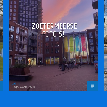
ZOETERMEERSE
FOTO’S!
admin
18 JANUARI 2025