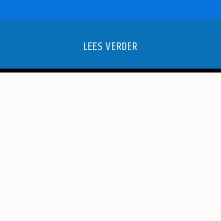
LEES VERDER
OLF OPGEDIST
HET LOKALE