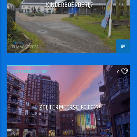
KINDERBOERDERIJ?
admin
15 MAART 2025
ZOETRMEERACTIEF
0
ZOETERMEERSE FOTO’S!