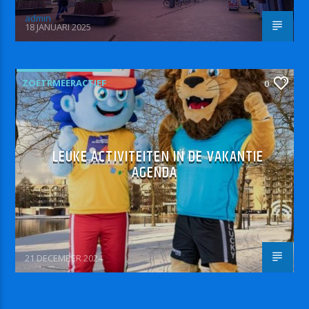
admin
18 JANUARI 2025
ZOETRMEERACTIEF
0
LEUKE ACTIVITEITEN IN DE VAKANTIE
AGENDA
21 DECEMBER 2024