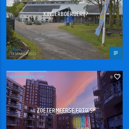
KINDERBOERDERIJ?
admin
15 MAART 2025
ZOETRMEERACTIEF
0
ZOETERMEERSE FOTO’S!