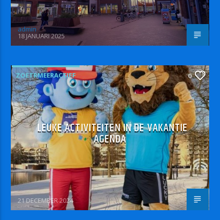
admin
18 JANUARI 2025
ZOETRMEERACTIEF
0
LEUKE ACTIVITEITEN IN DE VAKANTIE
AGENDA
21 DECEMBER 2024