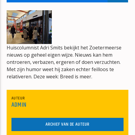
GOUD EN FOUTSHOW
JOS NETTEN
Huiscolumnist Adri Smits bekijkt het Zoetermeerse
nieuws op geheel eigen wijze. Nieuws kan hem
mz-radio
ontroeren, verbazen, ergeren of doen verzuchten.
Met zijn humor weet hij zaken echter feilloos te
relativeren. Deze week: Breed is meer.
AUTEUR
ADMIN
ARCHIEF VAN DE AUTEUR