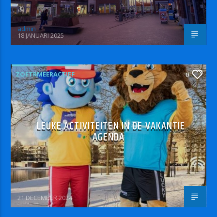
admin
18 JANUARI 2025
ZOETRMEERACTIEF
0
LEUKE ACTIVITEITEN IN DE VAKANTIE
AGENDA
21 DECEMBER 2024