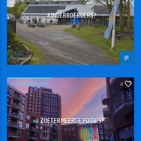
KINDERBOERDERIJ?
admin
15 MAART 2025
ZOETRMEERACTIEF
0
ZOETERMEERSE FOTO’S!