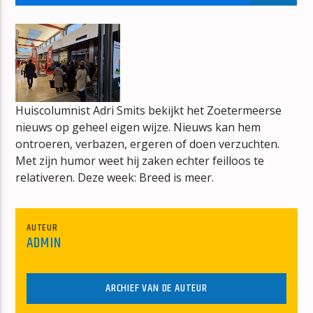
LET'S GO DANCIN'
NOVO BAND
Huiscolumnist Adri Smits bekijkt het Zoetermeerse
nieuws op geheel eigen wijze. Nieuws kan hem
mz-radio
ontroeren, verbazen, ergeren of doen verzuchten.
Met zijn humor weet hij zaken echter feilloos te
relativeren. Deze week: Breed is meer.
AUTEUR
ADMIN
ARCHIEF VAN DE AUTEUR