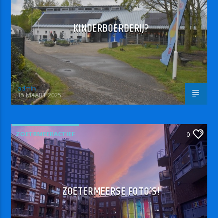
KINDERBOERDERIJ?
admin
15 MAART 2025
ZOETRMEERACTIEF
0
ZOETERMEERSE FOTO’S!