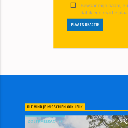
Bewaar mijn naam, e-m
dat ik een reactie plaa
DIT VIND JE MISSCHIEN OOK LEUK
ZOETRMEERACTIEF
0