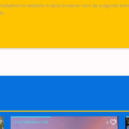
ailadres en website in deze browser voor de volgende kee
ts.
ZOETRMEERACTIEF
0