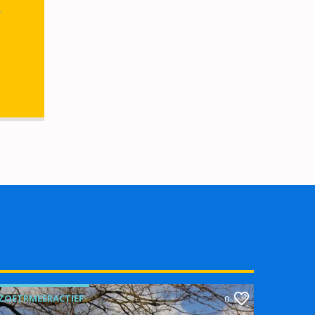
r
ZOETRMEERACTIEF
0