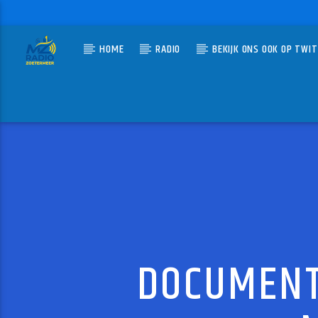
HOME
RADIO
BEKIJK ONS OOK OP TWI
HUIDIG N
MZ-RADIO
THANK
EARTH & 
DOCUMENT