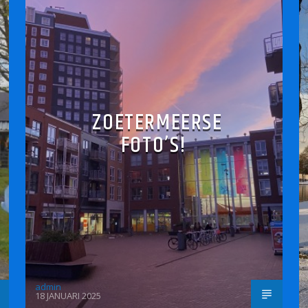
ZOETERMEERSE
FOTO’S!
admin
18 JANUARI 2025