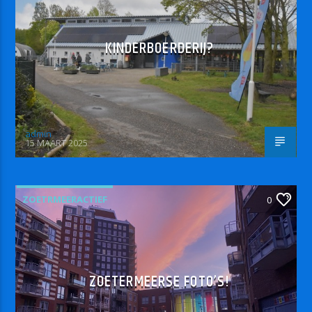
KINDERBOERDERIJ?
admin
15 MAART 2025
ZOETRMEERACTIEF
0
ZOETERMEERSE FOTO’S!