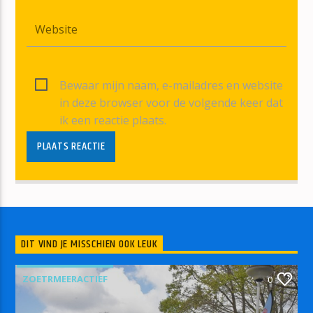
Bewaar mijn naam, e-mailadres en website
in deze browser voor de volgende keer dat
ik een reactie plaats.
DIT VIND JE MISSCHIEN OOK LEUK
ZOETRMEERACTIEF
0