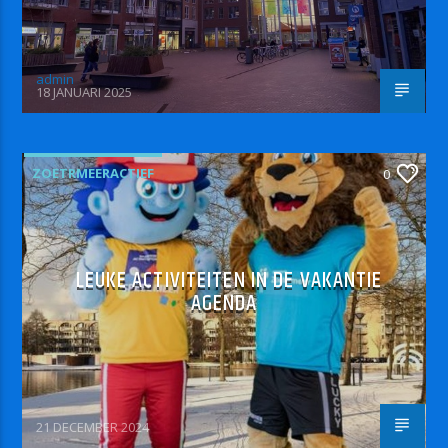
admin
18 JANUARI 2025
ZOETRMEERACTIEF
0
LEUKE ACTIVITEITEN IN DE VAKANTIE
AGENDA
21 DECEMBER 2024