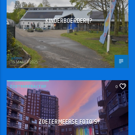
KINDERBOERDERIJ?
admin
15 MAART 2025
ZOETRMEERACTIEF
0
ZOETERMEERSE FOTO’S!