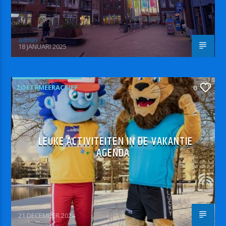
admin
18 JANUARI 2025
ZOETRMEERACTIEF
0
LEUKE ACTIVITEITEN IN DE VAKANTIE
AGENDA
21 DECEMBER 2024