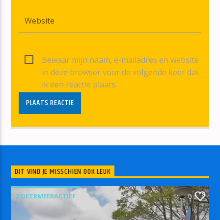
Bewaar mijn naam, e-mailadres en website
in deze browser voor de volgende keer dat
ik een reactie plaats.
DIT VIND JE MISSCHIEN OOK LEUK
ZOETRMEERACTIEF
0