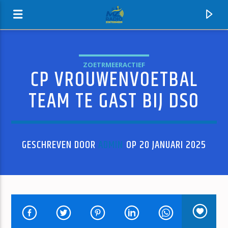
ZOETRMEERACTIEF
CP VROUWENVOETBAL
MZ-RADIO
TEAM TE GAST BIJ DSO
GESCHREVEN DOOR
ADMIN
OP 20 JANUARI 2025
HUIDIG NUMMER