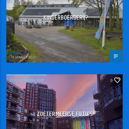
KINDERBOERDERIJ?
admin
15 MAART 2025
ZOETRMEERACTIEF
0
ZOETERMEERSE FOTO’S!