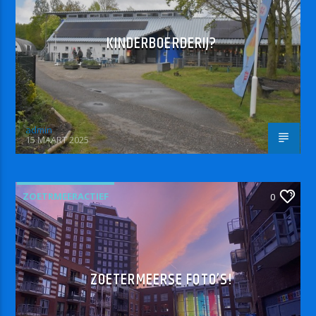
KINDERBOERDERIJ?
admin
15 MAART 2025
ZOETRMEERACTIEF
0
ZOETERMEERSE FOTO’S!