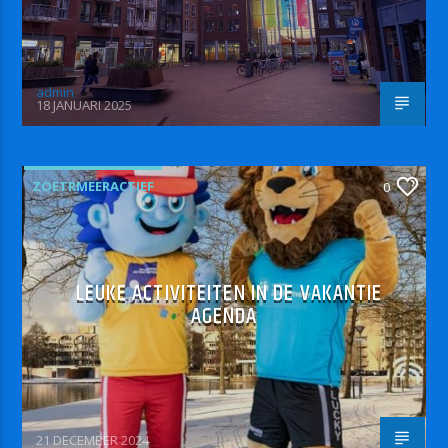
admin
18 JANUARI 2025
ZOETRMEERACTIEF
0
LEUKE ACTIVITEITEN IN DE VAKANTIE
AGENDA
21 DECEMBER 2024