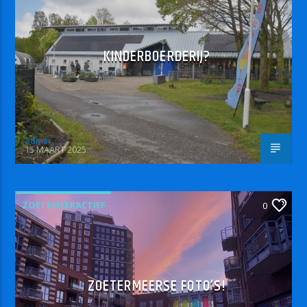
KINDERBOERDERIJ?
admin
15 MAART 2025
ZOETRMEERACTIEF
0
ZOETERMEERSE FOTO’S!