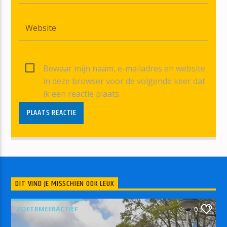
Bewaar mijn naam, e-mailadres en website
in deze browser voor de volgende keer dat
ik een reactie plaats.
DIT VIND JE MISSCHIEN OOK LEUK
ZOETRMEERACTIEF
0