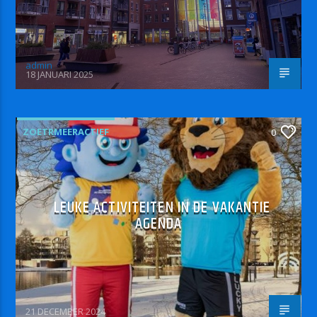
admin
18 JANUARI 2025
ZOETRMEERACTIEF
0
LEUKE ACTIVITEITEN IN DE VAKANTIE
AGENDA
21 DECEMBER 2024