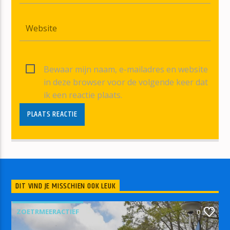
Bewaar mijn naam, e-mailadres en website
in deze browser voor de volgende keer dat
ik een reactie plaats.
DIT VIND JE MISSCHIEN OOK LEUK
ZOETRMEERACTIEF
0