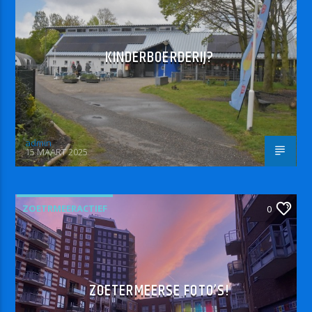
KINDERBOERDERIJ?
admin
15 MAART 2025
ZOETRMEERACTIEF
0
ZOETERMEERSE FOTO’S!