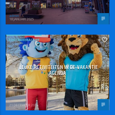
admin
18 JANUARI 2025
ZOETRMEERACTIEF
0
LEUKE ACTIVITEITEN IN DE VAKANTIE
AGENDA
21 DECEMBER 2024