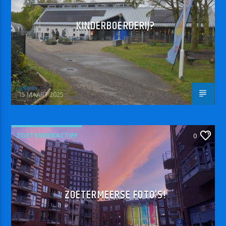
KINDERBOERDERIJ?
admin
15 MAART 2025
ZOETRMEERACTIEF
0
ZOETERMEERSE FOTO’S!