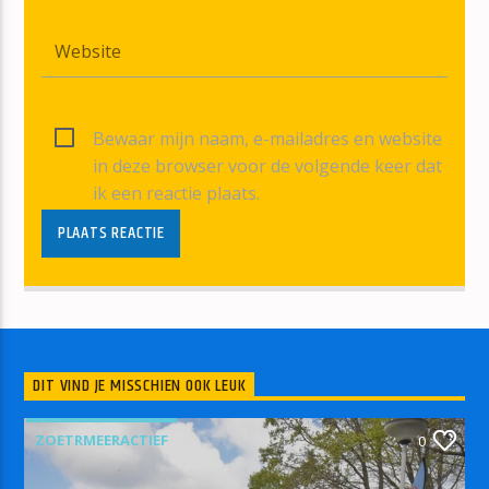
Bewaar mijn naam, e-mailadres en website
in deze browser voor de volgende keer dat
ik een reactie plaats.
DIT VIND JE MISSCHIEN OOK LEUK
ZOETRMEERACTIEF
0