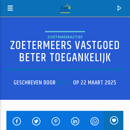
ZOETRMEERACTIEF
ZOETERMEERS VASTGOED
MZ-RADIO
BETER TOEGANKELIJK
GESCHREVEN DOOR
ADMIN
OP 22 MAART 2025
HUIDIG NUMMER