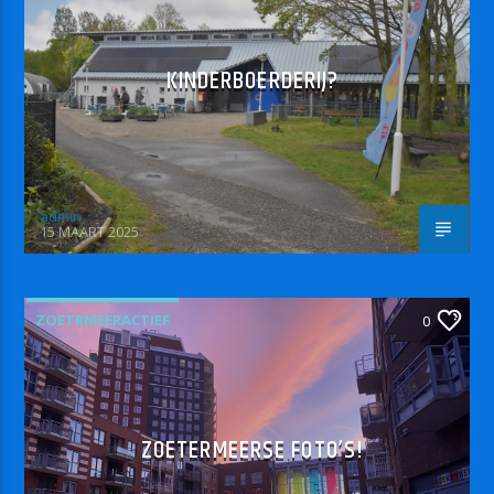
KINDERBOERDERIJ?
admin
15 MAART 2025
ZOETRMEERACTIEF
0
ZOETERMEERSE FOTO’S!