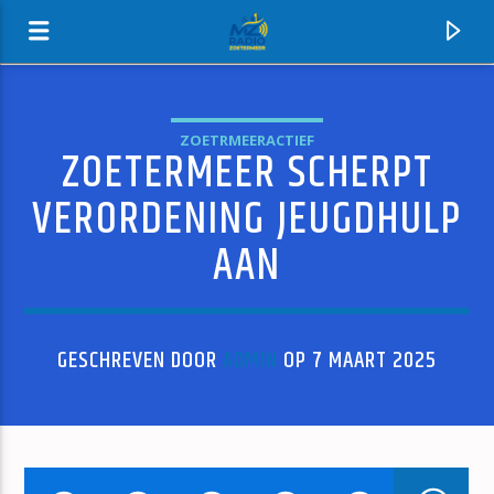
ZOETRMEERACTIEF
ZOETERMEER SCHERPT
MZ-RADIO
VERORDENING JEUGDHULP
AAN
GESCHREVEN DOOR
ADMIN
OP 7 MAART 2025
HUIDIG NUMMER