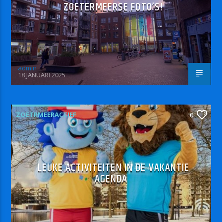
ZOETERMEERSE FOTO’S!
admin
18 JANUARI 2025
ZOETRMEERACTIEF
0
LEUKE ACTIVITEITEN IN DE VAKANTIE
AGENDA