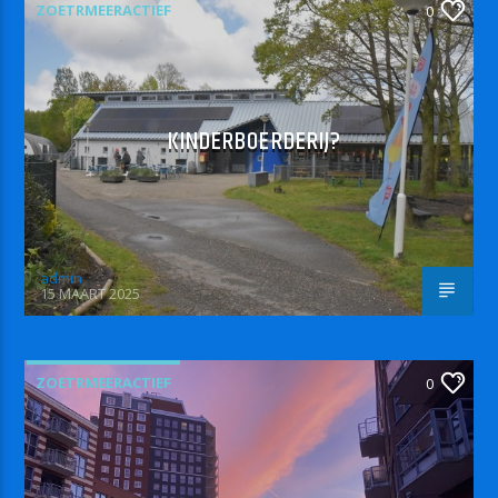
ZOETRMEERACTIEF
0
KINDERBOERDERIJ?
admin
15 MAART 2025
ZOETRMEERACTIEF
0