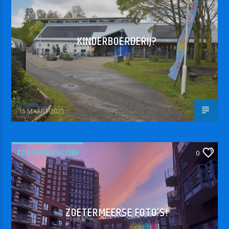
KINDERBOERDERIJ?
admin
15 MAART 2025
ZOETRMEERACTIEF
0
ZOETERMEERSE FOTO’S!