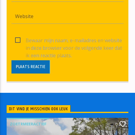
Bewaar mijn naam, e-mailadres en website
in deze browser voor de volgende keer dat
ik een reactie plaats.
DIT VIND JE MISSCHIEN OOK LEUK
ZOETRMEERACTIEF
0