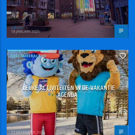
admin
18 JANUARI 2025
ZOETRMEERACTIEF
0
LEUKE ACTIVITEITEN IN DE VAKANTIE
AGENDA
21 DECEMBER 2024