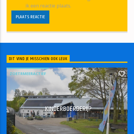
ik een reactie plaats.
DIT VIND JE MISSCHIEN OOK LEUK
ZOETRMEERACTIEF
0
KINDERBOERDERIJ?