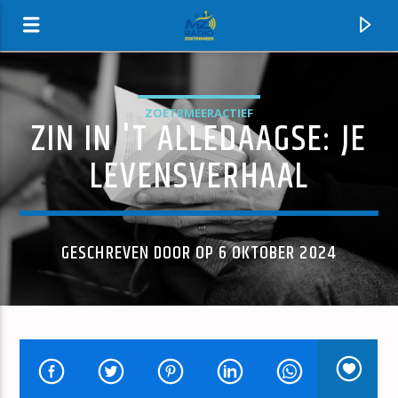
ZOETRMEERACTIEF
ZIN IN 'T ALLEDAAGSE: JE
MZ-RADIO
LEVENSVERHAAL
GESCHREVEN DOOR OP 6 OKTOBER 2024
HUIDIG NUMMER