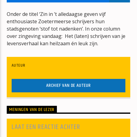
DE CONNECTIE
DE RUITER
Onder de titel ‘Zin in ’t alledaagse geven vijf
enthousiaste Zoetermeerse schrijvers hun
stadsgenoten ‘stof tot nadenken’. In onze column
over zingeving vandaag: Het (laten) schrijven van je
levensverhaal kan heilzaam én leuk zijn.
mz-radio
AUTEUR
ARCHIEF VAN DE AUTEUR
MENINGEN VAN DE LEZER
LAAT EEN REACTIE ACHTER