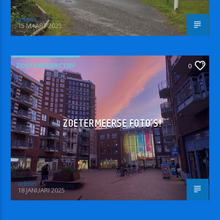
admin
15 MAART 2025
ZOETRMEERACTIEF
0
ZOETERMEERSE FOTO’S!
admin
18 JANUARI 2025