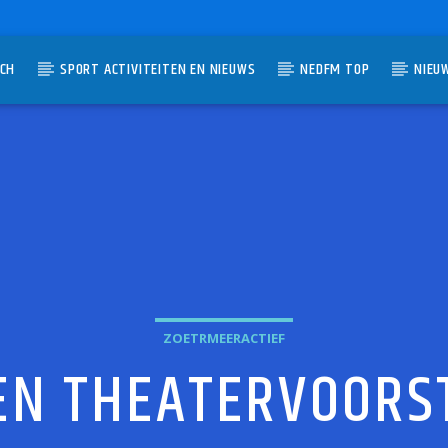
TCH
SPORT ACTIVITEITEN EN NIEUWS
NEDFM TOP
NIEU
UMMER
ZOETRMEERACTIEF
EEN THEATERVOORS