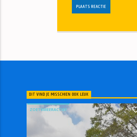
DIT VIND JE MISSCHIEN OOK LEUK
ZOETRMEERACTIEF
0