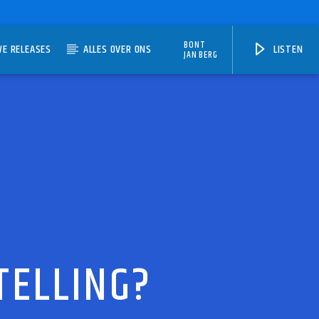
BONT
WE RELEASES
ALLES OVER ONS
LISTEN
JAN BERG
TELLING?