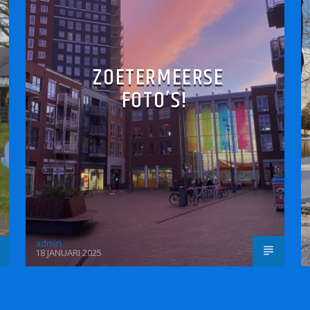
ZOETERMEERSE
FOTO’S!
admin
18 JANUARI 2025