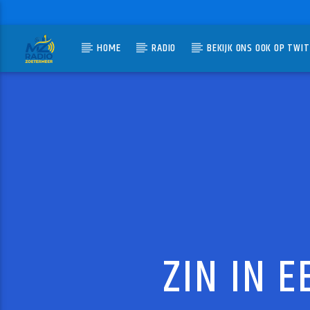
HOME
RADIO
BEKIJK ONS OOK OP TWI
HUIDIG N
MZ-RADIO
BONT
JAN BERG
ZIN IN 