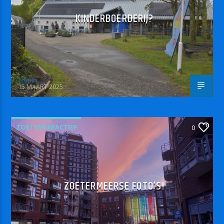
KINDERBOERDERIJ?
admin
15 MAART 2025
ZOETRMEERACTIEF
0
ZOETERMEERSE FOTO’S!