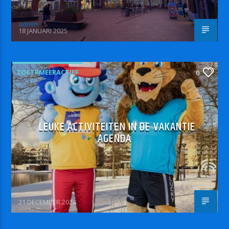
admin
18 JANUARI 2025
ZOETRMEERACTIEF
0
LEUKE ACTIVITEITEN IN DE VAKANTIE
AGENDA
21 DECEMBER 2024