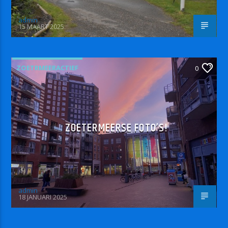
admin
15 MAART 2025
ZOETRMEERACTIEF
0
ZOETERMEERSE FOTO’S!
admin
18 JANUARI 2025