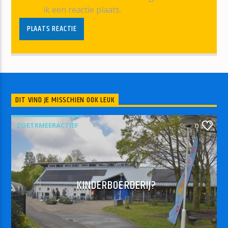
ik een reactie plaats.
DIT VIND JE MISSCHIEN OOK LEUK
ZOETRMEERACTIEF
0
KINDERBOERDERIJ?