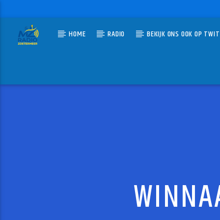
HOME
RADIO
BEKIJK ONS OOK OP TWI
HUIDIG N
MZ-RADIO
NOW T
HEAVY D.
WINNAA