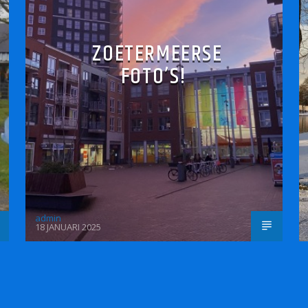
ZOETERMEERSE
FOTO’S!
admin
18 JANUARI 2025