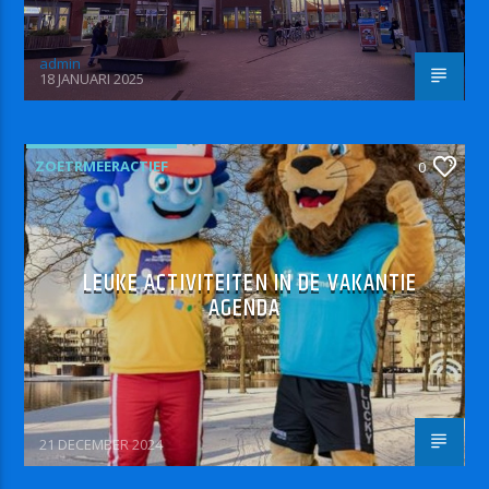
admin
18 JANUARI 2025
ZOETRMEERACTIEF
0
LEUKE ACTIVITEITEN IN DE VAKANTIE
AGENDA
21 DECEMBER 2024