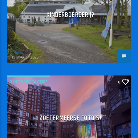
KINDERBOERDERIJ?
admin
15 MAART 2025
ZOETRMEERACTIEF
0
ZOETERMEERSE FOTO’S!