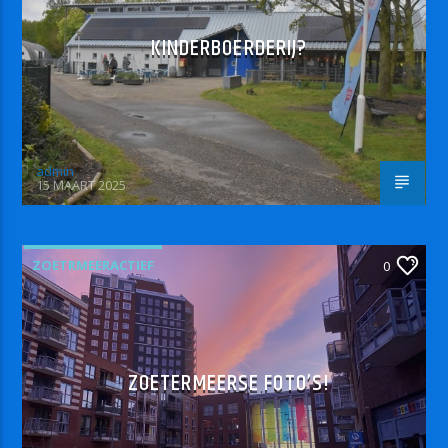
KINDERBOERDERIJ?
admin
15 MAART 2025
ZOETRMEERACTIEF
0
ZOETERMEERSE FOTO’S!