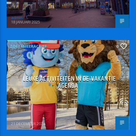
admin
18 JANUARI 2025
ZOETRMEERACTIEF
0
LEUKE ACTIVITEITEN IN DE VAKANTIE
AGENDA
21 DECEMBER 2024