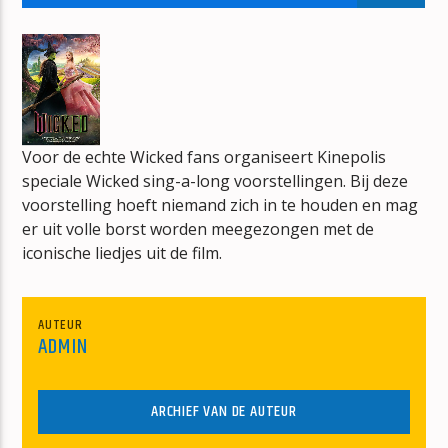
BACK TO THE LIGHT
BRIAN MAY
Voor de echte Wicked fans organiseert Kinepolis
speciale Wicked sing-a-long voorstellingen. Bij deze
mz-radio
voorstelling hoeft niemand zich in te houden en mag
er uit volle borst worden meegezongen met de
iconische liedjes uit de film.
AUTEUR
ADMIN
ARCHIEF VAN DE AUTEUR