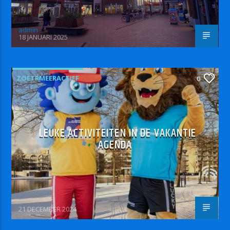
admin
18 JANUARI 2025
ZOETRMEERACTIEF
0
LEUKE ACTIVITEITEN IN DE VAKANTIE
AGENDA
21 DECEMBER 2024