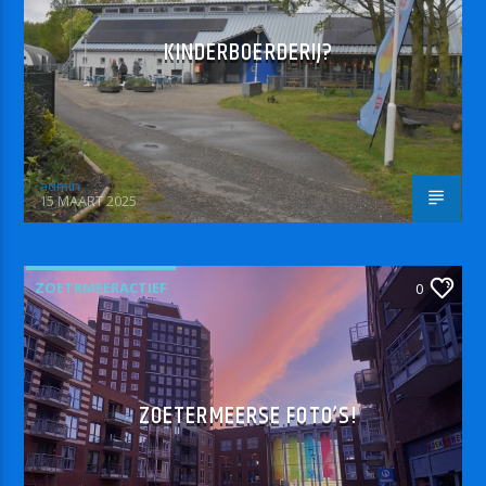
KINDERBOERDERIJ?
admin
15 MAART 2025
ZOETRMEERACTIEF
0
ZOETERMEERSE FOTO’S!