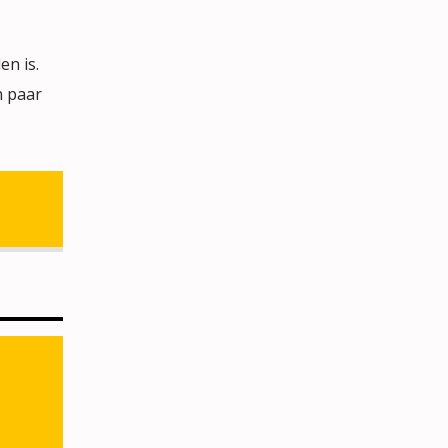
n is.
n paar