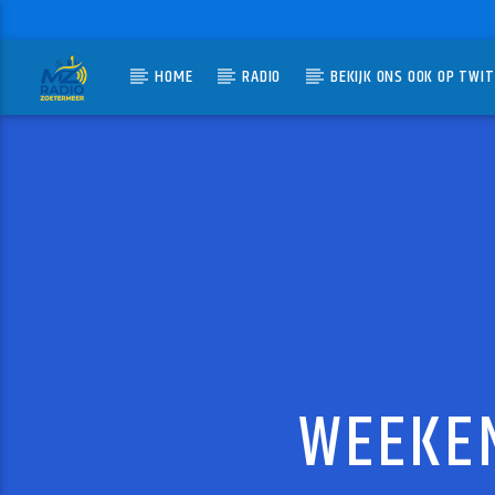
HOME
RADIO
BEKIJK ONS OOK OP TWI
HUIDIG N
MZ-RADIO
BONT
JAN BERG
WEEKEN