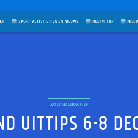
TCH
SPORT ACTIVITEITEN EN NIEUWS
NEDFM TOP
NIEU
UMMER
ZOETRMEERACTIEF
D UITTIPS 6-8 D