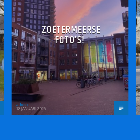
ZOETERMEERSE
FOTO’S!
admin
18 JANUARI 2025