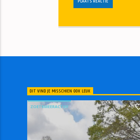
DIT VIND JE MISSCHIEN OOK LEUK
ZOETRMEERACTIEF
0