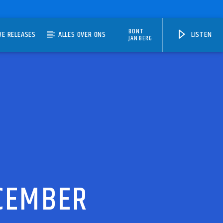
BONT
WE RELEASES
ALLES OVER ONS
LISTEN
JAN BERG
ECEMBER