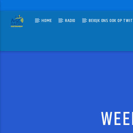
HOME
RADIO
BEKIJK ONS OOK OP TWI
HUIDIG N
MZ-RADIO
SWEET
GUNS N'
WEE