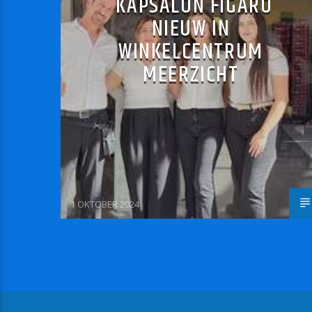
KAPSALON FIGARO
NIEUW IN
WINKELCENTRUM
MEERZICHT
1 OKTOBER 2024