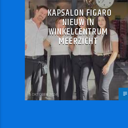
KAPSALON FIGARO
NIEUW IN
WINKELCENTRUM
MEERZICHT
1 OKTOBER 2024