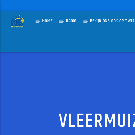
HOME
RADIO
BEKIJK ONS OOK OP TWI
HUIDIG N
MZ-RADIO
IN HE
BENNY V
VLEERMUI